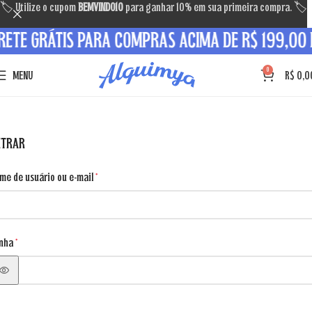
🏷 Utilize o cupom
BEMVINDO10
para ganhar 10% em sua primeira compra. 🏷
RETE GRÁTIS PARA COMPRAS ACIMA DE R$ 199,00 P
0
MENU
R$
0,0
NTRAR
me de usuário ou e-mail
*
nha
*