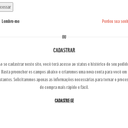
cessar
Lembre-me
Perdeu sua sen
OU
CADASTRAR
Ao se cadastrar neste site, você terá acesso ao status e histórico do seu pedido
Basta preencher os campos abaixo e criaremos uma nova conta para você em
stantes. Solicitaremos apenas as informações necessárias para tornar o proce
de compra mais rápido e fácil.
CADASTRE-SE