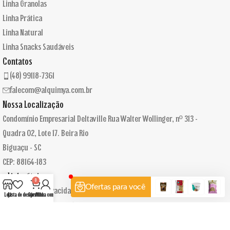
Linha Granolas
Linha Prática
Linha Natural
Linha Snacks Saudáveis
Contatos
(48) 99118-7361
falecom@alquimya.com.br
Nossa Localização
Condomínio Empresarial Deltaville Rua Walter Wollinger, nº 313 -
Quadra 02, Lote 17. Beira Rio
Biguaçu - SC
CEP: 88164-183
Links úteis
0
Política de Privacidade & Termos de uso
Loja
Lista de desejos
Carrinho
Minha conta
Política de entrega e troca
Seja um representante