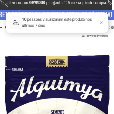
🏷 Utilize o cupom
BEMVINDO10
para ganhar 10% em sua primeira compra. 🏷
ETE GRÁTIS PARA COMPRAS ACIMA DE R$ 199,00 P
0
MENU
R$
0,0