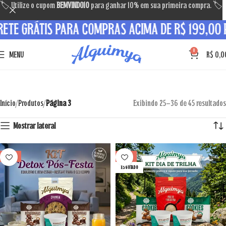
🏷 Utilize o cupom
BEMVINDO10
para ganhar 10% em sua primeira compra. 🏷
ETE GRÁTIS PARA COMPRAS ACIMA DE R$ 199,00 P
0
MENU
R$
0,0
Início
Produtos
Página 3
Exibindo 25–36 de 45 resultados
Mostrar lateral
VENDA
VENDA
ESGOTADO