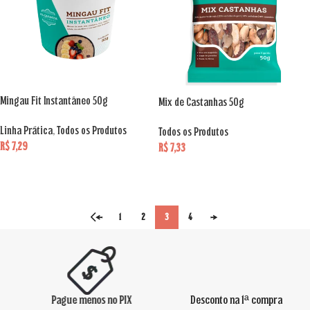
Mingau Fit Instantâneo 50g
Mix de Castanhas 50g
Linha Prática
,
Todos os Produtos
Todos os Produtos
R$
7,29
R$
7,33
LER MAIS
ADICIONAR AO CARRINHO
←
1
2
3
4
→
Desconto na 1ª compra
Sem químicos, sem aditivos