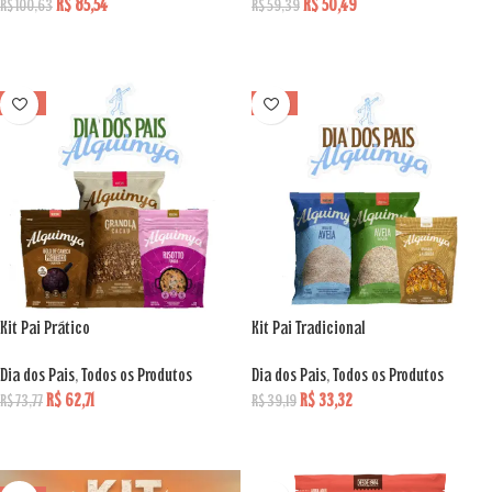
R$
85,54
R$
50,49
R$
100,63
R$
59,39
ADICIONAR AO CARRINHO
ADICIONAR AO CARRINHO
VENDA
VENDA
Kit Pai Prático
Kit Pai Tradicional
Dia dos Pais
,
Todos os Produtos
Dia dos Pais
,
Todos os Produtos
R$
62,71
R$
33,32
R$
73,77
R$
39,19
ADICIONAR AO CARRINHO
ADICIONAR AO CARRINHO