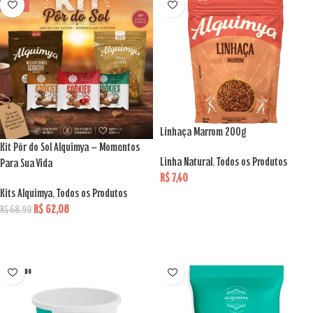
VENDA
Linhaça Marrom 200g
Kit Pôr do Sol Alquimya – Momentos
Linha Natural
,
Todos os Produtos
Para Sua Vida
R$
7,40
Kits Alquimya
,
Todos os Produtos
ADICIONAR AO CARRINHO
R$
62,08
R$
68,99
ADICIONAR AO CARRINHO
ESGOTADO