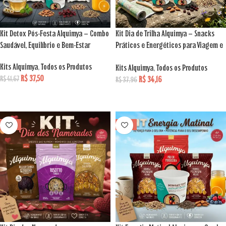
Kit Detox Pós-Festa Alquimya – Combo
Kit Dia de Trilha Alquimya – Snacks
Saudável, Equilíbrio e Bem-Estar
Práticos e Energéticos para Viagem e
Trekking
Kits Alquimya
,
Todos os Produtos
Kits Alquimya
,
Todos os Produtos
R$
37,50
R$
34,16
R$
41,67
R$
37,96
ADICIONAR AO CARRINHO
LEIA MAIS
VENDA
VENDA