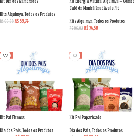
Kit Dia dos Namorados
Kit Energia Matinal Alquimya – Combo
Café da Manhã Saudável e Fit
Kits Alquimya
,
Todos os Produtos
R$
59,74
Kits Alquimya
,
Todos os Produtos
R$
66,38
R$
74,58
R$
86,83
ADICIONAR AO CARRINHO
ADICIONAR AO CARRINHO
VENDA
VENDA
Kit Pai Fitness
Kit Pai Paparicado
Dia dos Pais
,
Todos os Produtos
Dia dos Pais
,
Todos os Produtos